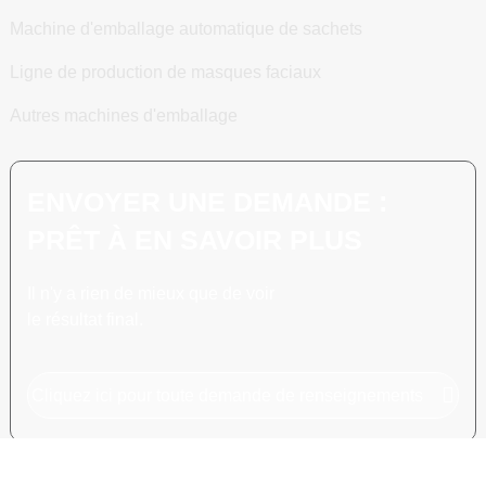
Machine d'emballage automatique de sachets
Ligne de production de masques faciaux
Autres machines d'emballage
ENVOYER UNE DEMANDE :
PRÊT À EN SAVOIR PLUS
Il n'y a rien de mieux que de voir
le résultat final.
Cliquez ici pour toute demande de renseignements