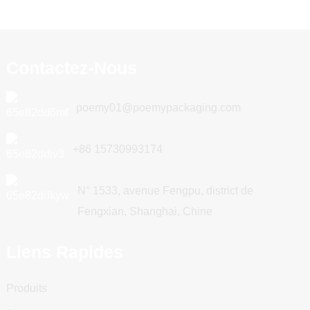
Contactez-Nous
poemy01@poemypackaging.com
+86 15730993174
N° 1533, avenue Fengpu, district de
Fengxian, Shanghai, Chine
Liens Rapides
Produits