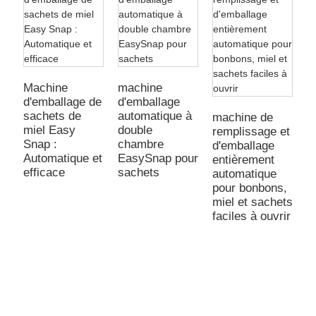
Machine
machine
d'emballage de
d'emballage
sachets de
automatique à
machine de
m
miel Easy
double
remplissage et
r
Snap :
chambre
d'emballage
d
Automatique et
EasySnap pour
entièrement
a
efficace
sachets
automatique
p
pour bonbons,
m
miel et sachets
d'
faciles à ouvrir
c
s
o
s