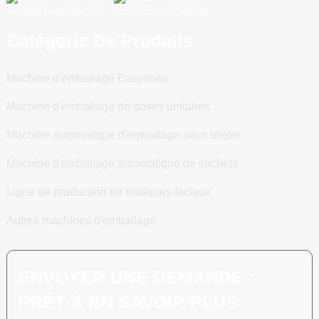
Numériser vers WeChat
Scannez vers WhatsApp
Catégorie De Produits
Machine d'emballage Easysnap
Machine d'emballage de doses unitaires
Machine automatique d'emballage sous blister
Machine d'emballage automatique de sachets
Ligne de production de masques faciaux
Autres machines d'emballage
ENVOYER UNE DEMANDE :
PRÊT À EN SAVOIR PLUS