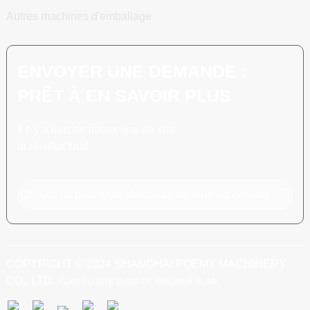
Autres machines d'emballage
ENVOYER UNE DEMANDE :
PRÊT À EN SAVOIR PLUS
Il n'y a rien de mieux que de voir
le résultat final.
Cliquez ici pour toute demande de renseignements
COPYRIGHT © 2024 SHANGHAI POEMY MACHINERY
CO., LTD.
PLAN DU SITE
BLOG DE PREMIER PLAN