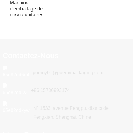
Machine
d'emballage de
doses unitaires
Contactez-Nous
poemy01@poemypackaging.com
+86 15730993174
N° 1533, avenue Fengpu, district de
Fengxian, Shanghai, Chine