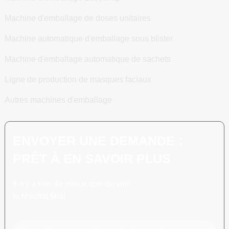
Machine d'emballage de doses unitaires
Machine automatique d'emballage sous blister
Machine d'emballage automatique de sachets
Ligne de production de masques faciaux
Autres machines d'emballage
ENVOYER UNE DEMANDE :
PRÊT À EN SAVOIR PLUS
Il n'y a rien de mieux que de voir
le résultat final.