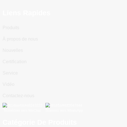
Liens Rapides
Produits
À propos de nous
Nouvelles
Certification
Service
Vidéo
Contactez-nous
Numériser vers WeChat
Scannez vers WhatsApp
Catégorie De Produits