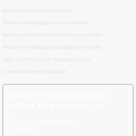
Machine d'emballage Easysnap
Machine d'emballage de doses unitaires
Machine automatique d'emballage sous blister
Machine d'emballage automatique de sachets
Ligne de production de masques faciaux
Autres machines d'emballage
ENVOYER UNE DEMANDE :
PRÊT À EN SAVOIR PLUS
Il n'y a rien de mieux que de voir
le résultat final.