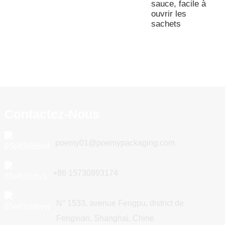
sauce, facile à
ouvrir les
sachets
Contactez-Nous
poemy01@poemypackaging.com
+86 15730993174
N° 1533, avenue Fengpu, district de
Fengxian, Shanghai, Chine