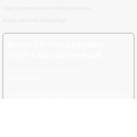
Ligne de production de masques faciaux
Autres machines d'emballage
ENVOYER UNE DEMANDE :
PRÊT À EN SAVOIR PLUS
Il n'y a rien de mieux que de voir
le résultat final.
Cliquez ici pour toute demande de renseignements
COPYRIGHT © 2024 SHANGHAI POEMY MACHINERY