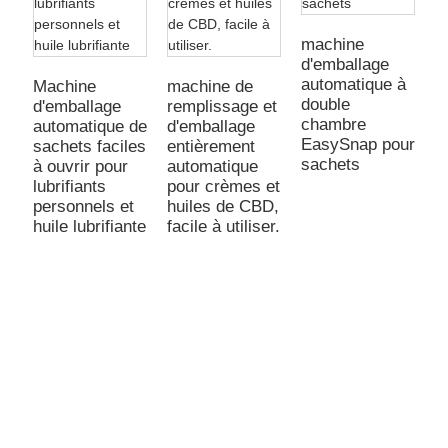
machine
d'emballage
automatique à
Machine
machine de
double
d'emballage
remplissage et
chambre
automatique de
d'emballage
EasySnap pour
sachets faciles
entièrement
m
sachets
à ouvrir pour
automatique
d
lubrifiants
pour crèmes et
a
personnels et
huiles de CBD,
f
huile lubrifiante
facile à utiliser.
l
c
p
(
p
l
p
s