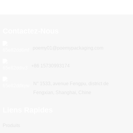
Contactez-Nous
poemy01@poemypackaging.com
+86 15730993174
N° 1533, avenue Fengpu, district de
Fengxian, Shanghai, Chine
Liens Rapides
Produits