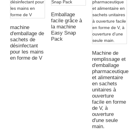
Emballage
facile grâce à
la machine
machine
Easy Snap
d'emballage de
Pack
sachets de
désinfectant
pour les mains
Machine de
en forme de V
remplissage et
m
d'emballage
d
pharmaceutique
a
et alimentaire
f
en sachets
l
unitaires à
c
ouverture
p
facile en forme
(
de V, à
p
ouverture
l
d'une seule
p
main.
s