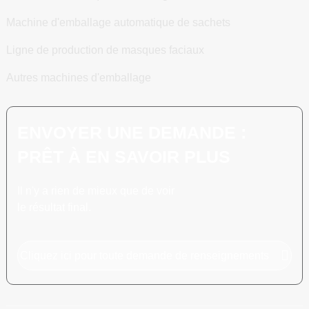
Machine d'emballage automatique de sachets
Ligne de production de masques faciaux
Autres machines d'emballage
ENVOYER UNE DEMANDE :
PRÊT À EN SAVOIR PLUS
Il n'y a rien de mieux que de voir
le résultat final.
Cliquez ici pour toute demande de renseignements