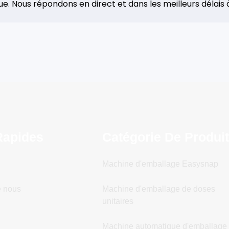
e. Nous répondons en direct et dans les meilleurs délais à
Rapides
Catégorie De Produi
Machine d'emballage Easysnap
e nous
Machine d'emballage de doses
unitaires
Machine automatique d'emballage