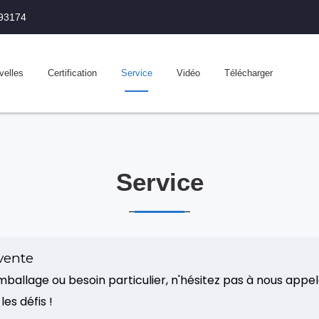
993174
velles
Certification
Service
Vidéo
Télécharger
Service
vente
ballage ou besoin particulier, n'hésitez pas à nous appe
les défis !