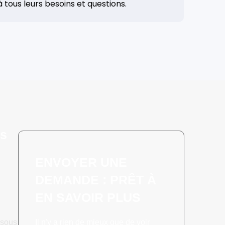
 tous leurs besoins et questions.
ts
ENVOYER UNE
DEMANDE : PRÊT À
EN SAVOIR PLUS
 sous
Il n'y a rien de mieux que de voir