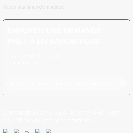
Autres machines d'emballage
ENVOYER UNE DEMANDE :
PRÊT À EN SAVOIR PLUS
Il n'y a rien de mieux que de voir
le résultat final.
Cliquez ici pour toute demande de renseignements
COPYRIGHT © 2024 SHANGHAI POEMY MACHINERY
CO., LTD.
PLAN DU SITE
BLOG DE PREMIER PLAN