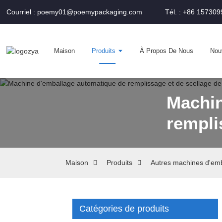
Courriel : poemy01@poemypackaging.com
Tél. : +86 15730
Maison
Produits
À Propos De Nous
Nou
Machin
rempli
Maison
Produits
Autres machines d'em
Catégories de produits