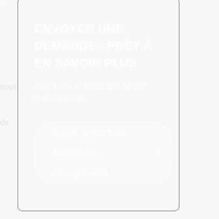
ts
ENVOYER UNE
DEMANDE : PRÊT À
EN SAVOIR PLUS
 sous
Il n'y a rien de mieux que de voir
le résultat final.
 de
Cliquez ici pour toute
demande de
renseignements