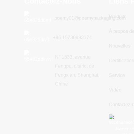
Contactez-Nous
Liens 
Produits
poemy01@poemypackaging.com
À propos d
+86 15730993174
Nouvelles
N° 1533, avenue
Certificatio
Fengpu, district de
Fengxian, Shanghai,
Service
Chine
Vidéo
Contactez-
Numérise