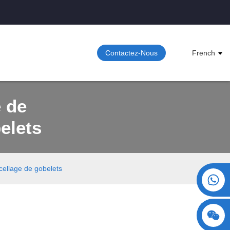
Contactez-Nous
French
 de
elets
cellage de gobelets
+86 15730993174