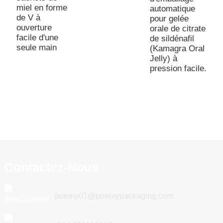
miel en forme
p
automatique
de V à
a
pour gelée
ouverture
l
orale de citrate
facile d'une
de sildénafil
seule main
(Kamagra Oral
Jelly) à
pression facile.
Contactez-Nous
poemy01@poemypackaging.com