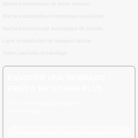
Machine d'emballage de doses unitaires
Machine automatique d'emballage sous blister
Machine d'emballage automatique de sachets
Ligne de production de masques faciaux
Autres machines d'emballage
ENVOYER UNE DEMANDE :
PRÊT À EN SAVOIR PLUS
Il n'y a rien de mieux que de voir
le résultat final.
Cliquez ici pour toute demande de renseignements