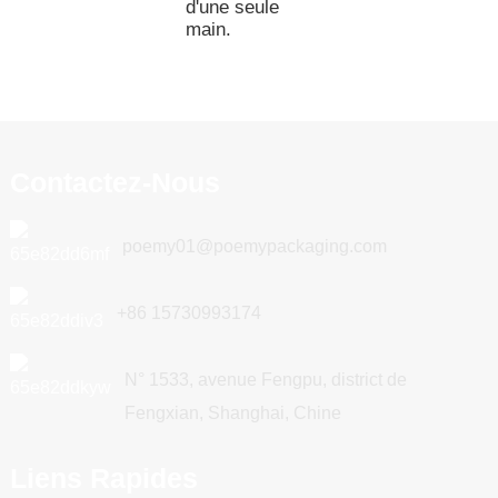
d'une seule
main.
Contactez-Nous
poemy01@poemypackaging.com
+86 15730993174
N° 1533, avenue Fengpu, district de
Fengxian, Shanghai, Chine
Liens Rapides