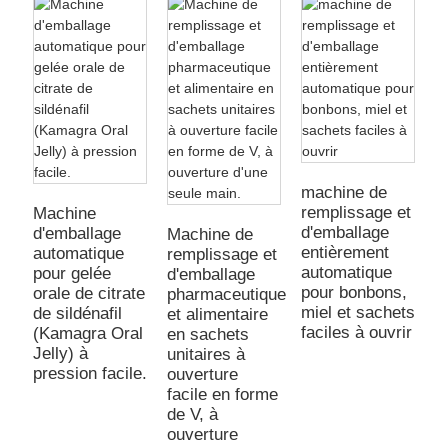
m
d
machine de
a
remplissage et
Machine
E
d'emballage
d'emballage
Machine de
p
entièrement
automatique
remplissage et
a
automatique
pour gelée
d'emballage
l
pour bonbons,
orale de citrate
pharmaceutique
miel et sachets
de sildénafil
et alimentaire
faciles à ouvrir
(Kamagra Oral
en sachets
Jelly) à
unitaires à
pression facile.
ouverture
facile en forme
de V, à
ouverture