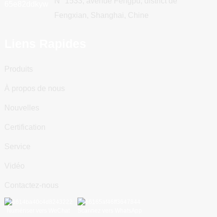
N° 1533, avenue Fengpu, district de
Fengxian, Shanghai, Chine
Liens Rapides
Produits
À propos de nous
Nouvelles
Certification
Service
Vidéo
Contactez-nous
Numériser vers WeChat
Scannez vers WhatsApp