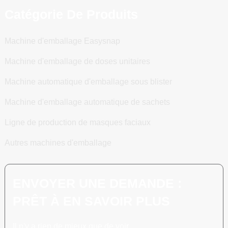
Catégorie De Produits
Machine d'emballage Easysnap
Machine d'emballage de doses unitaires
Machine automatique d'emballage sous blister
Machine d'emballage automatique de sachets
Ligne de production de masques faciaux
Autres machines d'emballage
ENVOYER UNE DEMANDE :
PRÊT À EN SAVOIR PLUS
Il n'y a rien de mieux que de voir