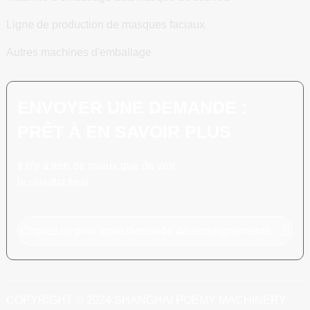
Ligne de production de masques faciaux
Autres machines d'emballage
ENVOYER UNE DEMANDE :
PRÊT À EN SAVOIR PLUS
Il n'y a rien de mieux que de voir
le résultat final.
Cliquez ici pour toute demande de renseignements
COPYRIGHT © 2024 SHANGHAI POEMY MACHINERY