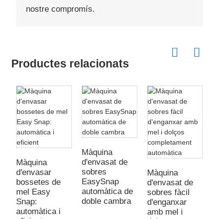
nostre compromís.
Productes relacionats
Màquina
d'envasat de
Màquina
M
sobres
d'envasar
d
Màquina
EasySnap
bossetes de
s
d'envasat de
automàtica de
mel Easy
d
sobres fàcil
doble cambra
Snap:
x
d'enganxar
automàtica i
a
amb mel i