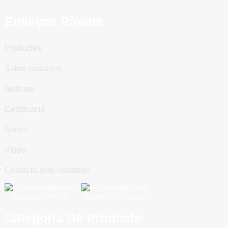
Enllaços Ràpids
Productes
Sobre nosaltres
Notícies
Certificació
Servei
Vídeo
Contacta amb nosaltres
Escaneja a WeChat
Escaneja a WhatsApp
Categoria De Producte