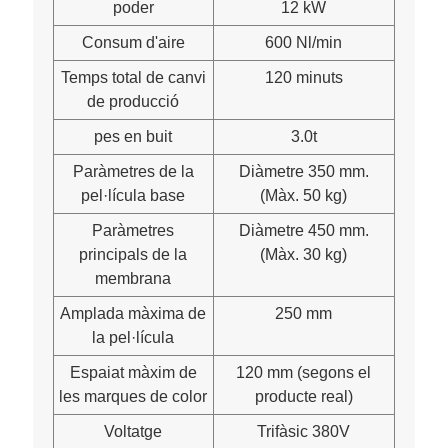
poder
12 kW
Consum d'aire
600 Nl/min
Temps total de canvi
120 minuts
de producció
pes en buit
3.0t
Paràmetres de la
Diàmetre 350 mm.
pel·lícula base
(Màx. 50 kg)
Paràmetres
Diàmetre 450 mm.
principals de la
(Màx. 30 kg)
membrana
Amplada màxima de
250 mm
la pel·lícula
Espaiat màxim de
120 mm (segons el
les marques de color
producte real)
Voltatge
Trifàsic 380V