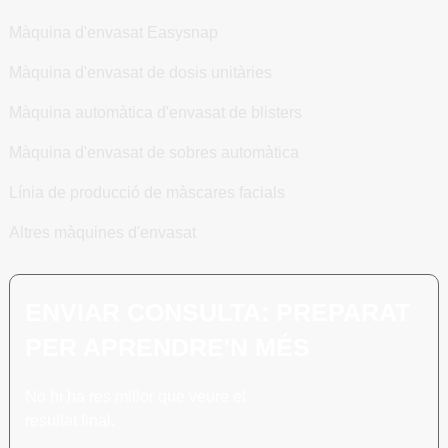
Màquina d'envasat Easysnap
Màquina d'envasat de dosis unitàries
Màquina automàtica d'envasat de blisters
Màquina d'envasat de sobres automàtica
Línia de producció de màscares facials
Altres màquines d'envasat
ENVIAR CONSULTA: PREPARAT
PER APRENDRE'N MÉS
No hi ha res millor que veure el
resultat final.