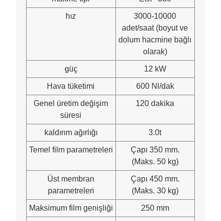
hız
3000-10000
adet/saat (boyut ve
dolum hacmine bağlı
olarak)
güç
12 kW
Hava tüketimi
600 Nl/dak
Genel üretim değişim
120 dakika
süresi
kaldırım ağırlığı
3.0t
Temel film parametreleri
Çapı 350 mm.
(Maks. 50 kg)
Üst membran
Çapı 450 mm.
parametreleri
(Maks. 30 kg)
Maksimum film genişliği
250 mm