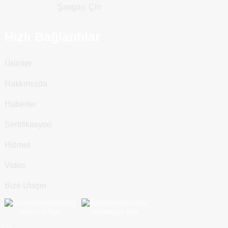
Şangay, Çin
Hızlı Bağlantılar
Ürünler
Hakkımızda
Haberler
Sertifikasyon
Hizmet
Video
Bize Ulaşın
WeChat'e Tara
WhatsApp'a Tara