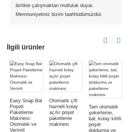
birlikte çalışmaktan mutluluk duyar.
Memnuniyetiniz bizim taahhüdümüzdür.
İlgili ürünler
Easy Snap Bal
Otomatik çift
Poşeti
hazneli kolay
Tam otomatik
Paketleme
açılır poşet
şekerleme,
T
Makinesi:
paketleme
bal, kolay kilitli
ş
Otomatik ve
makinesi
poşet
z
Verimli
doldurma ve
r