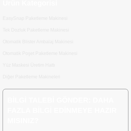
Ürün Kategorisi
EasySnap Paketleme Makinesi
Tek Dozluk Paketleme Makinesi
Otomatik Blister Ambalaj Makinesi
Otomatik Poşet Paketleme Makinesi
Yüz Maskesi Üretim Hattı
Diğer Paketleme Makineleri
BILGI TALEBI GÖNDER: DAHA
FAZLA BILGI EDINMEYE HAZIR
MISINIZ?