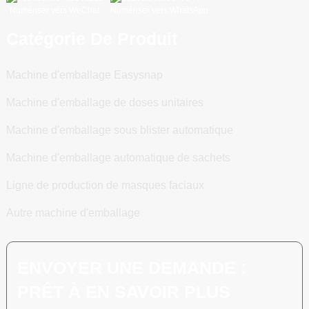
Numériser vers WeChat
Numériser vers WhatsApp
Catégorie De Produit
Machine d'emballage Easysnap
Machine d'emballage de doses unitaires
Machine d'emballage sous blister automatique
Machine d'emballage automatique de sachets
Ligne de production de masques faciaux
Autre machine d'emballage
ENVOYER UNE DEMANDE :
PRÊT À EN SAVOIR PLUS