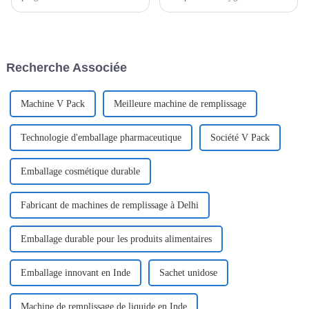
l'intégration économique
essentiels pour les femmes
mondiale, le commerce
pendant leurs règles. Leur
international joue un rôle de
procédé de fabrication allie
plus en plus important dans le
technologie, hygiène et design
développement économique de
ergonomique pour offrir aux
Recherche Associée
divers pays. À mesure que le
femmes un confort optimal.
monde...
Machine V Pack
Meilleure machine de remplissage
Technologie d'emballage pharmaceutique
Société V Pack
Emballage cosmétique durable
Fabricant de machines de remplissage à Delhi
Emballage durable pour les produits alimentaires
Emballage innovant en Inde
Sachet unidose
Machine de remplissage de liquide en Inde