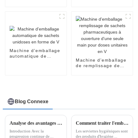
produits cosmétiques
pour crèmes pour le
visage, parfums,
huiles, lotions, soins
de la peau
Machine d'emballage
automatique de
Machine d'emballage
sachets unidoses en
de remplissage de
forme de V
sachets
pharmaceutiques à
ouverture d'une seule
main pour doses
unitaires en V
Blog Connexe
Analyse des avantages des machines d'emballage chinoises sur le marché international
Comment traiter l'emballage des serviettes hygiéniques ?
Introduction Avec la
Les serviettes hygiéniques sont
progression continue de
des produits d'hygiène