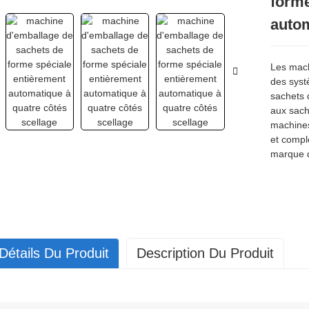
forme
autom
Les mach
des syst
sachets 
aux sach
machines
et compl
marque d
Détails Du Produit
Description Du Produit