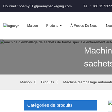
Courriel : poemy01@poemypackaging.com
Tél. : +86 15730
Maison
Produits
À Propos De Nous
Nou
Machin
sachet
Maison
Produits
Machine d'emballage automati
Catégories de produits
Loading...
Loading...