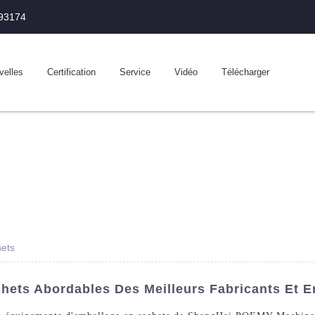
993174
velles
Certification
Service
Vidéo
Télécharger
hets
ets Abordables Des Meilleurs Fabricants Et E