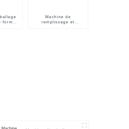
ballage
Machine de
e forme
remplissage et
llage sur
d'emballage de
tés
sachets de bonbons et
ent
de miel entièrement
que
automatique