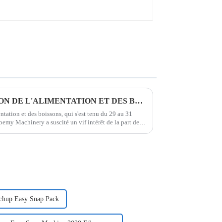
BIENVENUE AU 111E SALON DE L'ALIMENTATION ET DES BOISSONS DE CHINE
ntation et des boissons, qui s'est tenu du 29 au 31
emy Machinery a suscité un vif intérêt de la part des
 entreprise a présenté…
tchup Easy Snap Pack