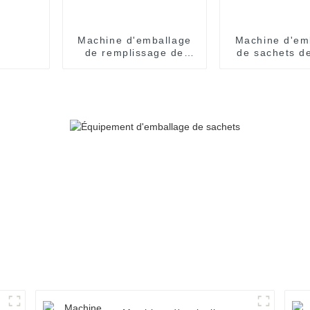
Machine d'emballage
Machine d'em
de remplissage de
de sachets d
sachets à pression
spéciale à sce
facile pour sirop, miel,
quatre cô
huile d'olive, confiture,
entièrem
sauce
automati