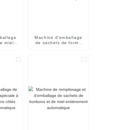
ballage
Machine d'emballage
e miel
de sachets de forme
p :
spéciale à scellage sur
e et
quatre côtés
e
entièrement
automatique