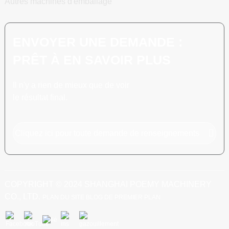
Autres machines d'emballage
ENVOYER UNE DEMANDE :
PRÊT À EN SAVOIR PLUS
Il n'y a rien de mieux que de voir
le résultat final.
Cliquez ici pour toute demande de renseignements
COPYRIGHT © 2024 SHANGHAI POEMY MACHINERY
CO., LTD.
PLAN DU SITE
BLOG DE PREMIER PLAN