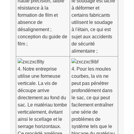
haute précision, faible
le soudage est facile
résistance à la
à déformer et
formation de film et
certains fabricants
absence de
utilisent le soudage
désalignement ;
à l'étain, ce qui est
conception du guide de
sujet aux accidents
film ;
de sécurité
alimentaire ;
4. Notre entreprise
4. Pour les moules
utilise une formeuse
courbes, la vis ne
verticale. La vis de
peut pas pénétrer
découpe arrive
profondément dans
directement au fond du
le sac, ce qui peut
sac. Le matériau tombe
facilement entraîner
verticalement, évitant
une série de
ainsi le scellage et le
problèmes de
serrage horizontaux.
système tels que le
Ce procédé améliore
blocage du matériau,