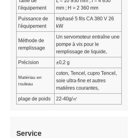
Taille de
L = 10 950 mm ; l = 4 850
l'équipement
mm ; H = 2 360 mm
Puissance de
triphasé 5 fils CA 380 V 26
l'équipement
kW
Un servomoteur entraîne une
Méthode de
pompe à vis pour le
remplissage
remplissage de liquide,
Précision
±0,2 g
coton, Tencel, cupro Tencel,
Matériau en
soie ultra-fine et autres
rouleau
matières courantes,
plage de poids
22-40g/㎡
Service