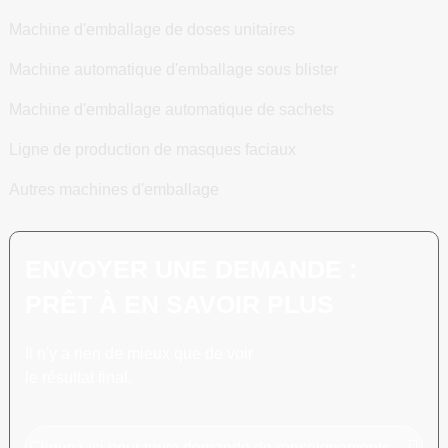
Machine d'emballage de doses unitaires
Machine automatique d'emballage sous blister
Machine d'emballage automatique de sachets
Ligne de production de masques faciaux
Autres machines d'emballage
ENVOYER UNE DEMANDE :
PRÊT À EN SAVOIR PLUS
Il n'y a rien de mieux que de voir
le résultat final.
Cliquez ici pour toute demande de renseignements