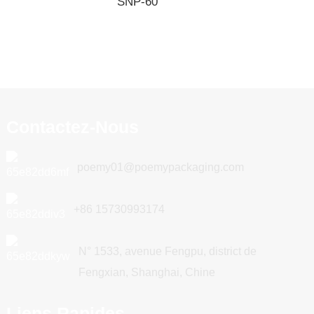
SNP-60
Contactez-Nous
poemy01@poemypackaging.com
+86 15730993174
N° 1533, avenue Fengpu, district de
Fengxian, Shanghai, Chine
Liens Rapides