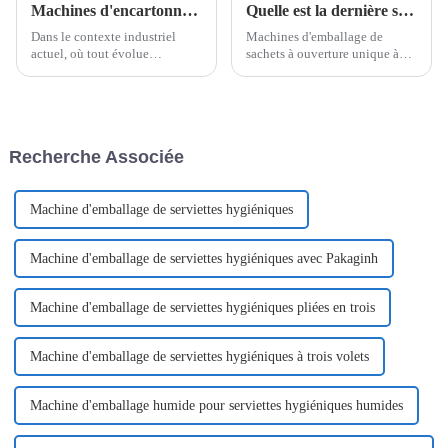
Machines d'encartonnage à grande vitesse de Poemy Machinery
Quelle est la dernière solution d’emballage à l’heure actuelle ?
Dans le contexte industriel
Machines d'emballage de
actuel, où tout évolue
sachets à ouverture unique à
rapidement, efficacité et
dose unique Easysnap de
fiabilité sont essentielles.
Poemy Machine L'industrie de
Poemy Machinery, leader des
l'emballage évolue rapidement,
solutions d'emballage
poussée par la demande des
innovantes, propose une
consommateurs en matière de
Recherche Associée
gamme d'encartonneuses à
commodité, de durabilité et de
grande cadence...
convivialité.
Machine d'emballage de serviettes hygiéniques
Machine d'emballage de serviettes hygiéniques avec Pakaginh
Machine d'emballage de serviettes hygiéniques pliées en trois
Machine d'emballage de serviettes hygiéniques à trois volets
Machine d'emballage humide pour serviettes hygiéniques humides