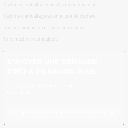
Machine d'emballage sous blister automatique
Machine d'emballage automatique de sachets
Ligne de production de masques faciaux
Autre machine d'emballage
ENVOYER UNE DEMANDE :
PRÊT À EN SAVOIR PLUS
Il n’y a rien de mieux que de voir
le résultat final.
Cliquez pour demander des renseignements