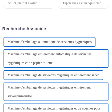
actuel, où tout évolue
Dispen Pack est un équipement
rapidement, efficacité et
hautement spécialisé conçu
fiabilité sont essentielles.
pour créer des emballages à
Poemy Machinery, leader des
usage unique et à portions
solutions d'emballage
contrôlées, offrant un confort et
innovantes, propose une
une fonctionnalité inégalés.
Recherche Associée
gamme d'encartonneuses à
Cet équipement...
grande cadence...
Machine d'emballage automatique de serviettes hygiéniques
Machine d'emballage entièrement automatique de serviettes
hygiéniques et de papier toilette
Machine d'emballage de serviettes hygiéniques entièrement servo
Machine d'emballage de serviettes hygiéniques entièrement
servocommandée
Machine d'emballage de serviettes hygiéniques et de couches pour