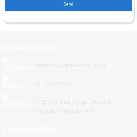
Send
Contactez-Nous
poemy01@poemypackaging.com
+86 15730993174
N° 1533, avenue Fengpu, district de
Fengxian, Shanghai, Chine
Liens Rapides