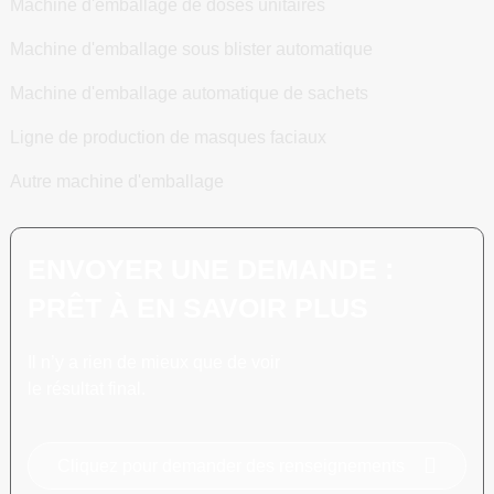
Machine d'emballage de doses unitaires
Machine d'emballage sous blister automatique
Machine d'emballage automatique de sachets
Ligne de production de masques faciaux
Autre machine d'emballage
ENVOYER UNE DEMANDE :
PRÊT À EN SAVOIR PLUS
Il n’y a rien de mieux que de voir
le résultat final.
Cliquez pour demander des renseignements