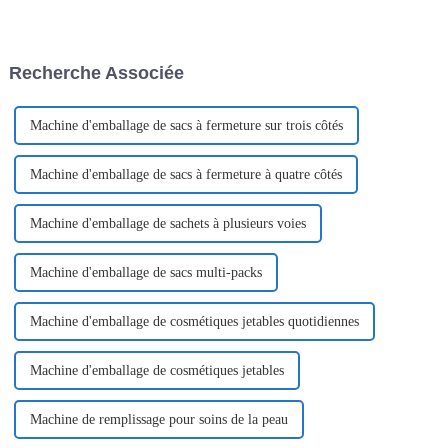
l'assaisonnement sur les
V La machine d'emballage à
aliments d'une seule main. Le
ouverture facile, également
Dispen Pack n'est pas
appelée machine d'emballage
seulement utilisé dans la scène
de sachets en forme de V ou
Recherche Associée
culinaire mais aussi dans
machine d'emballage de
d'autres scènes. Un Dispen Pack
sachets à ouverture d'une seule
Pak fait généralement
main...
référence...
Machine d'emballage de sacs à fermeture sur trois côtés
Machine d'emballage de sacs à fermeture à quatre côtés
Machine d'emballage de sachets à plusieurs voies
Machine d'emballage de sacs multi-packs
Machine d'emballage de cosmétiques jetables quotidiennes
Machine d'emballage de cosmétiques jetables
Machine de remplissage pour soins de la peau