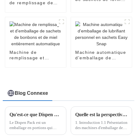
de remplissage de
spéciale à scellage
sachets à pression
sur quatre côtés
facile pour sirop,
entièrement
miel, huile d'olive,
automatique
confiture, sauce
Machine de
Machine automatique
remplissage et
d'emballage de
d'emballage de
lubrifiant personnel
sachets de bonbons
en sachets Easy
et de miel
Snap
entièrement
automatique
Blog Connexe
Qu'est-ce que Dispen Pak Pack ?
Quelle est la perspective de la machine d'emballage Easy Open
Le Dispen Pack est un
1. Introduction 1.1 Présentation
emballage en portions qui
des machines d'emballage de
permet de mettre facilement
sachets Easysnap/en forme de