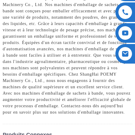
Machinery Co., Ltd. Nos machines d'emballage de sachets à
bande sont conçues pour emballer efficacement et avec précision
une variété de produits, notamment des poudres, des granulés,
des liquides, etc. Grâce à leurs capacités d'emballage à grande
vitesse et à leur technologie de pesage précise, nos machines
garantissent un emballage uniforme et professionnel de vos
produits. Équipées d'un écran tactile convivial et de fonctions
d'automatisation avancées, nos machines d'emballage de sachets
à bande sont faciles à utiliser et à entretenir. Que vous soyez
dans l'industrie agroalimentaire, pharmaceutique ou cosmétique,
nos machines sont polyvalentes et peuvent répondre à vos
besoins d'emballage spécifiques. Chez ShangHai POEMY
Machinery Co., Ltd., nous nous engageons à fournir des
machines de qualité supérieure et un excellent service client.
Avec nos machines d'emballage de sachets à bande, vous pouvez
augmenter votre productivité et améliorer l'efficacité globale de
votre processus d'emballage. Contactez-nous dès aujourd'hui
pour en savoir plus sur nos solutions d'emballage innovantes.
Produits Connexes