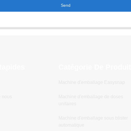
Send
Rapides
Catégorie De Produi
Machine d'emballage Easysnap
e nous
Machine d'emballage de doses
unitaires
Machine d'emballage sous blister
automatique
n