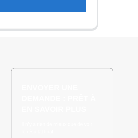
t
ENVOYER UNE
DEMANDE : PRÊT À
EN SAVOIR PLUS
Il n’y a rien de mieux que de voir
le résultat final.