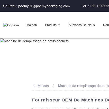
Courriel : poemy01@poemypackaging.com
Tél. : +86 15730
Maison
Produits
À Propos De Nous
Nou
>>
Maison
Machine de remplissage de petit
Fournisseur OEM De Machines De 