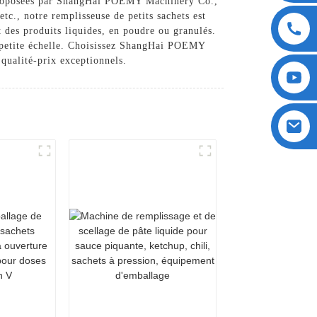
s proposées par ShangHai POEMY Machinery Co.,
tc., notre remplisseuse de petits sachets est
t des produits liquides, en poudre ou granulés.
n à petite échelle. Choisissez ShangHai POEMY
qualité-prix exceptionnels.