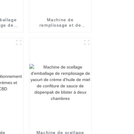
ballage
Machine de
age de
remplissage et de
s
scellage de pâte
ques à
liquide pour sauce
ne seule
piquante, ketchup,
doses
chili, sachets à
en V
pression, équipement
d'emballage
 de
Machine de scellage