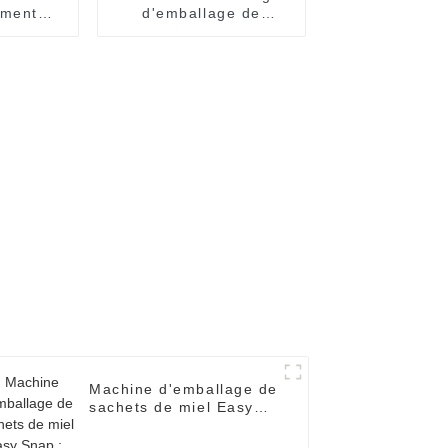
ement
d'emballage de
e de
remplissage de yaourt
uiles de
de crème d'huile de
miel de confiture de
sauce de dispenpak de
blister à deux
chambres
Machine d'emballage de
sachets de miel Easy
Snap : automatique et
efficace