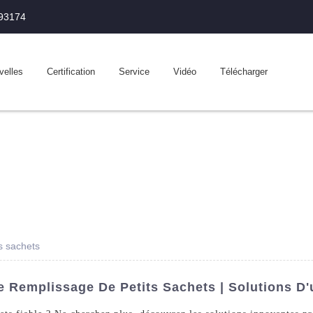
993174
velles
Certification
Service
Vidéo
Télécharger
s sachets
Remplissage De Petits Sachets | Solutions D'