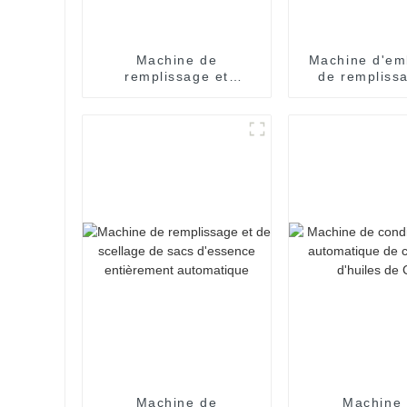
Machine de
Machine d'em
remplissage et
de rempliss
d'emballage de
sachet
sachets de bonbons et
pharmaceuti
de miel entièrement
ouverture d'u
automatique
main pour 
unitaires 
Machine de
Machine