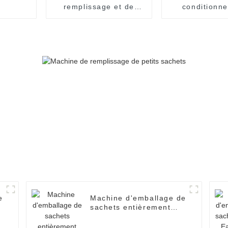
remplissage et de
conditionn
scellage de sacs
automatiqu
d'essence entièrement
crèmes et d'h
automatique
CBD
e
Machine d'emballage de
sachets entièrement
e
automatique