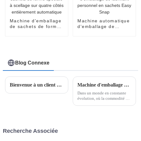
Machine d'emballage
Machine automatique
de sachets de forme
d'emballage de
spéciale à scellage
lubrifiant personnel
sur quatre côtés
en sachets Easy
entièrement
Snap
automatique
Blog Connexe
Bienvenue à un client d'Arabie saoudite pour visiter notre usine.
Machine d'emballage de sachets en forme de V de Shanghai Pomey Machinery
Dans un monde en constante
évolution, où la commodité et
l'efficacité influencent les
choix des consommateurs, les
solutions d'emballage
innovantes sont à la pointe des
systèmes modernes de
Recherche Associée
distribution de produits. Le
sachet en V...