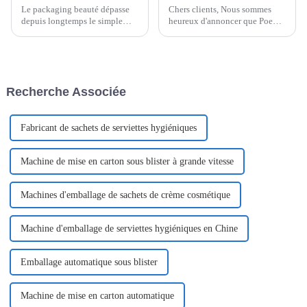
Le packaging beauté dépasse
Chers clients, Nous sommes
depuis longtemps le simple
heureux d'annoncer que Poemy
emballage d'un produit. Il est
Machinery participe à
devenu une présentation
l'exposition internationale au
intuitive des concepts et
Malaysia International Trade &
valeurs profondes d'une
Exhibition Centre (MITEC) du
marque. Dans un marché en
1er septembre au 31 octobre
Recherche Associée
constante évolution…
2021.
Fabricant de sachets de serviettes hygiéniques
Machine de mise en carton sous blister à grande vitesse
Machines d'emballage de sachets de crème cosmétique
Machine d'emballage de serviettes hygiéniques en Chine
Emballage automatique sous blister
Machine de mise en carton automatique