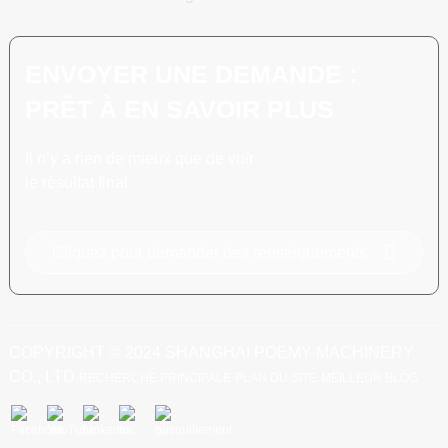
ENVOYER UNE DEMANDE :
PRÊT À EN SAVOIR PLUS
Il n’y a rien de mieux que de voir
le résultat final.
Cliquez pour demander des renseignements
COPYRIGHT © 2024 SHANGHAI POEMY MACHINERY
CO., LTD.
RECHERCHE PRINCIPALE
PLAN DU SITE
MEILLEUR BLOG