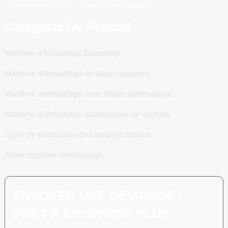
Numériser vers WeChat
Numériser vers WhatsApp
Catégorie De Produit
Machine d'emballage Easysnap
Machine d'emballage de doses unitaires
Machine d'emballage sous blister automatique
Machine d'emballage automatique de sachets
Ligne de production de masques faciaux
Autre machine d'emballage
ENVOYER UNE DEMANDE :
PRÊT À EN SAVOIR PLUS