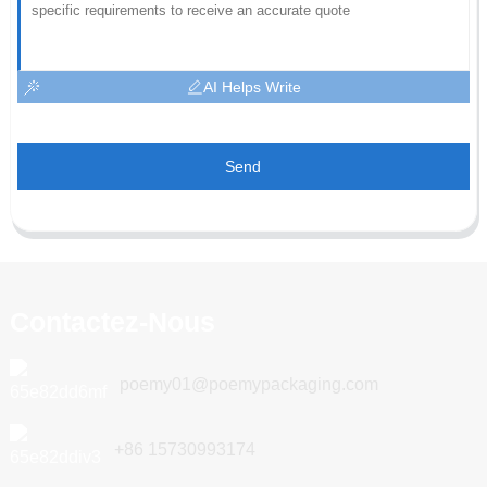
AI Helps Write
Send
Contactez-Nous
poemy01@poemypackaging.com
+86 15730993174