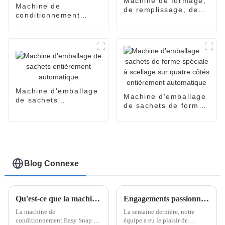
Machine de formage,
Machine de
de remplissage, de
conditionnement
scellage et
automatique de
d'emballage de
crèmes et d'huiles de
blisters
CBD
Machine d'emballage
Machine d'emballage
de sachets
de sachets de forme
entièrement
spéciale à scellage
automatique
sur quatre côtés
entièrement
automatique
Blog Connexe
Qu'est-ce que la machine d'emballage Easy Snap ?
Engagements passionnants au salon de Kuala Lumpur : la machine d'emballage Easy Snap à l'honneur
La machine de
La semaine dernière, notre
conditionnement Easy Snap est
équipe a eu le plaisir de