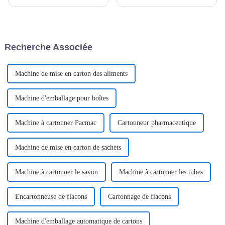
conçue pour créer et
participer à un salon
conditionner des doses
prestigieux à Kuala Lumpur, où
individuelles dans un format
elle a présenté nos solutions
innovant et convivial. Ces
d'emballage innovantes.
machines sont utilisées pour le
L'événement a rencontré un
Recherche Associée
conditionnement de divers
franc succès et a attiré un
produits liquides ou semi-
nombre important de visiteurs.
liquides.
Machine de mise en carton des aliments
Machine d'emballage pour boîtes
Machine à cartonner Pacmac
Cartonneur pharmaceutique
Machine de mise en carton de sachets
Machine à cartonner le savon
Machine à cartonner les tubes
Encartonneuse de flacons
Cartonnage de flacons
Machine d'emballage automatique de cartons