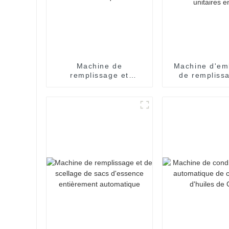
Machine de
Machine d'em
remplissage et
de rempliss
d'emballage de
sachet
sachets de bonbons et
pharmaceuti
de miel entièrement
ouverture d'u
automatique
main pour 
unitaires 