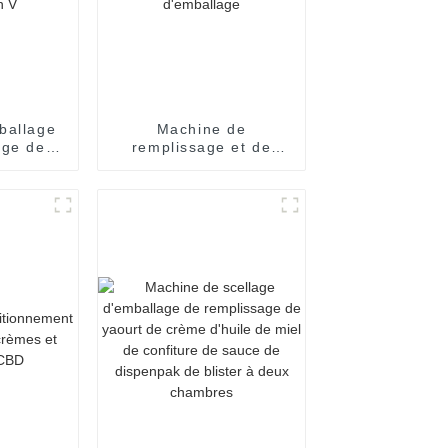
ballage
Machine de
age de
remplissage et de
s
scellage de pâte
ques à
liquide pour sauce
ne seule
piquante, ketchup,
doses
chili, sachets à
en V
pression, équipement
d'emballage