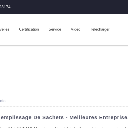
993174
velles
Certification
Service
Vidéo
Télécharger
ets
mplissage De Sachets - Meilleures Entreprise