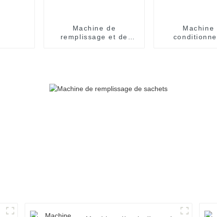
Machine de
Machine
remplissage et de
conditionn
scellage de sacs
automatiqu
d'essence entièrement
crèmes et d'h
automatique
CBD