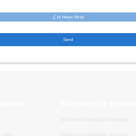
AI Helps Write
Send
Rapides
Catégorie De Produi
Machine d'emballage Easysnap
e nous
Machine d'emballage de doses