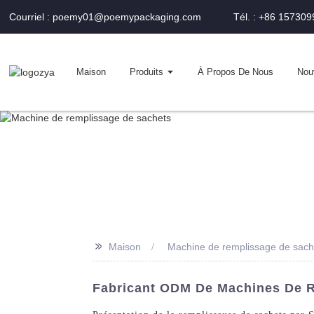
Courriel : poemy01@poemypackaging.com
Tél. : +86 15730
Maison
Produits
À Propos De Nous
Nou
>>
Maison
Machine de remplissage de sach
Fabricant ODM De Machines De Re