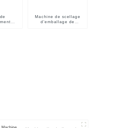
 de
Machine de scellage
ement
d'emballage de
e de
remplissage de yaourt
uiles de
de crème d'huile de
miel de confiture de
sauce de dispenpak de
blister à deux
chambres