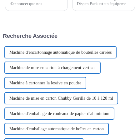
d'annoncer que nos
Dispen Pack est un équipement
départements R&D ont
hautement spécialisé conçu
développé une nouvelle
pour créer des emballages à
machine d'emballage, les
usage unique et à portions
produits emballés par les
contrôlées, offrant un confort et
machines peuvent être ouverts
une fonctionnalité inégalés.
Recherche Associée
d'une seule main...
Cet équipement...
Machine d'encartonnage automatique de bouteilles carrées
Machine de mise en carton à chargement vertical
Machine à cartonner la lessive en poudre
Machine de mise en carton Chubby Gorilla de 10 à 120 ml
Machine d'emballage de rouleaux de papier d'aluminium
Machine d'emballage automatique de boîtes en carton