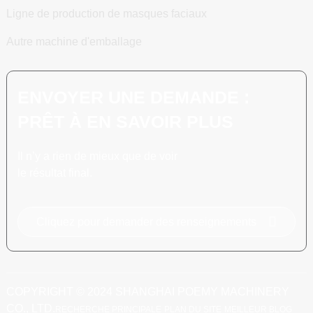
Ligne de production de masques faciaux
Autre machine d'emballage
ENVOYER UNE DEMANDE :
PRÊT À EN SAVOIR PLUS
Il n’y a rien de mieux que de voir
le résultat final.
Cliquez pour demander des renseignements
COPYRIGHT © 2024 SHANGHAI POEMY MACHINERY
CO., LTD.
RECHERCHE PRINCIPALE
PLAN DU SITE
MEILLEUR BLOG