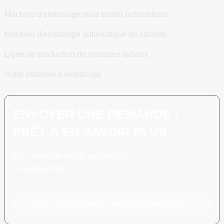
Machine d'emballage sous blister automatique
Machine d'emballage automatique de sachets
Ligne de production de masques faciaux
Autre machine d'emballage
ENVOYER UNE DEMANDE :
PRÊT À EN SAVOIR PLUS
Il n’y a rien de mieux que de voir
le résultat final.
Cliquez pour demander des renseignements