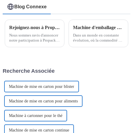
à deux chambres
Blog Connexe
Rejoignez-nous à Propack Vietnam 2024
Machine d'emballage de sachets en forme de V de Shanghai Pomey Machinery
Nous sommes ravis d'annoncer
Dans un monde en constante
notre participation à Propack
évolution, où la commodité et
Vietnam 2024, nous présentons
l'efficacité influencent les
une variété de nos machines
choix des consommateurs, les
d'emballage les plus récentes et
solutions d'emballage
les plus innovantes, notamment
innovantes sont à la pointe des
la machine d'emballage
systèmes modernes de
Recherche Associée
EasySnap, Single D...
distribution de produits. Le
sachet en V...
Machine de mise en carton pour blister
Machine de mise en carton pour aliments
Machine à cartonner pour le thé
Machine de mise en carton continue