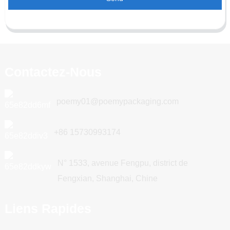
Contactez-Nous
poemy01@poemypackaging.com
+86 15730993174
N° 1533, avenue Fengpu, district de
Fengxian, Shanghai, Chine
Liens Rapides