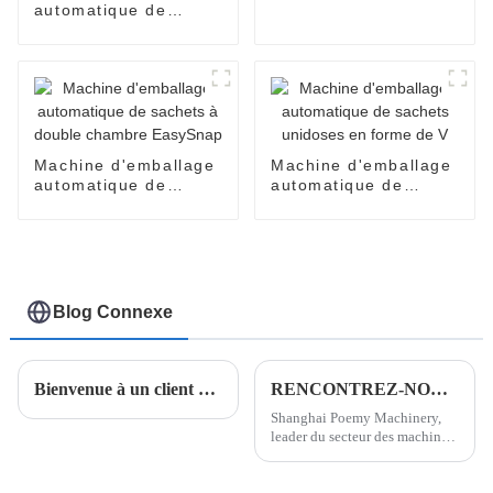
EasySnap pour sauce
automatique de
au miel et à l'huile de
produits cosmétiques
coco
pour crèmes pour le
visage, parfums,
huiles, lotions, soins
de la peau
Machine d'emballage
Machine d'emballage
automatique de
automatique de
sachets à double
sachets unidoses en
chambre EasySnap
forme de V
Blog Connexe
Bienvenue à un client d'Arabie saoudite pour visiter notre usine.
RENCONTREZ-NOUS DU 12 AU 15 JUIN 2024 À PROPAK ASIA À BANGKOK, THAÏLANDE
Shanghai Poemy Machinery,
leader du secteur des machines
d'emballage, est ravi
d'annoncer sa participation au
prochain salon professionnel