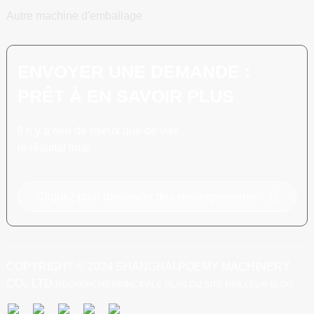
Autre machine d'emballage
ENVOYER UNE DEMANDE :
PRÊT À EN SAVOIR PLUS
Il n’y a rien de mieux que de voir
le résultat final.
Cliquez pour demander des renseignements
COPYRIGHT © 2024 SHANGHAI POEMY MACHINERY
CO., LTD.
RECHERCHE PRINCIPALE
PLAN DU SITE
MEILLEUR BLOG