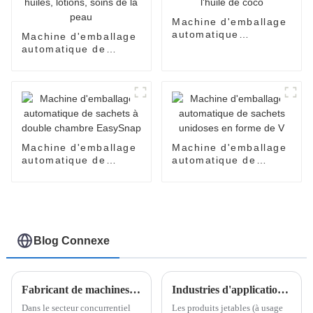
Machine d'emballage
automatique
Machine d'emballage
EasySnap pour sauce
automatique de
au miel et à l'huile de
produits cosmétiques
coco
pour crèmes pour le
visage, parfums,
huiles, lotions, soins
de la peau
Machine d'emballage
Machine d'emballage
automatique de
automatique de
sachets à double
sachets unidoses en
chambre EasySnap
forme de V
Blog Connexe
Fabricant de machines d'emballage Easy Snap
Industries d'application des produits jetables et comment trouver un fournisseur fiable de machines d'emballage de produits jetables
Dans le secteur concurrentiel
Les produits jetables (à usage