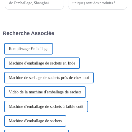
de l'emballage, Shanghai
unique) sont des produits à
Pomey Machinery établit la
usage unique ou de courte
norme avec ses machines
durée, généralement vendus en
d'emballage révolutionnaires,
petits emballages. Ils sont
entièrement automatiques et
largement utilisés dans de
faciles à encliqueter. En tant
nombreux secteurs. En voici
Recherche Associée
que fabricant leader, nous
quelques exemples :
proposons des solutions
d'emballage avancées.
Remplissage Emballage
Machine d'emballage de sachets en Inde
Machine de scellage de sachets près de chez moi
Vidéo de la machine d'emballage de sachets
Machine d'emballage de sachets à faible coût
Machine d'emballage de sachets