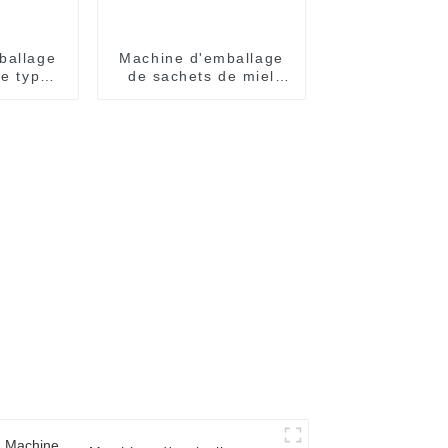
ballage
Machine d'emballage
de type
de sachets de miel
èrement
Easy Snap :
que
automatique et
efficace