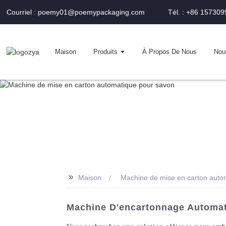
Courriel : poemy01@poemypackaging.com
Tél. : +86 15730
Maison
Produits
À Propos De Nous
Nou
>>
Maison
Machine de mise en carton auto
Machine D'encartonnage Automat