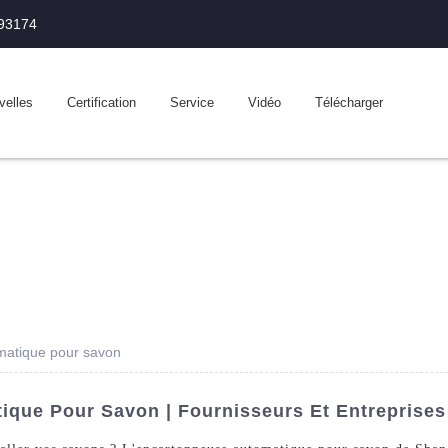
993174
velles
Certification
Service
Vidéo
Télécharger
matique pour savon
ique Pour Savon | Fournisseurs Et Entreprise