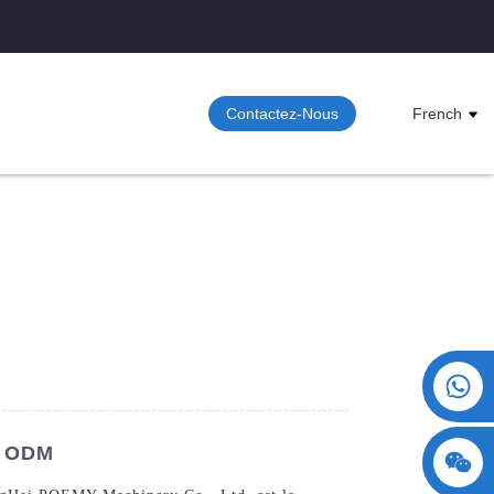
Contactez-Nous
French
+86 15730993174
s ODM