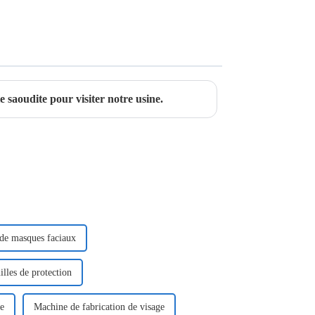
 saoudite pour visiter notre usine.
 de masques faciaux
illes de protection
ge
Machine de fabrication de visage