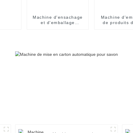
Machine d'ensachage
Machine d'em
et d'emballage
de produits 
entièrement
gobelet enti
automatique SNP-60
automati