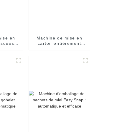
ise en
Machine de mise en
asques
carton entièrement
ent
automatique à grande
que
vitesse