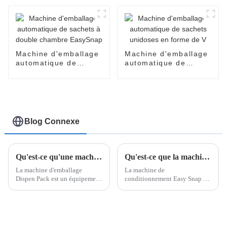
pour crèmes pour le
visage, parfums,
huiles, lotions, soins
de la peau
Machine d'emballage
Machine d'emballage
automatique de
automatique de
sachets à double
sachets unidoses en
chambre EasySnap
forme de V
Blog Connexe
Qu'est-ce qu'une machine d'emballage Dispen Pack ?
Qu'est-ce que la machine d'emballage Easy Snap ?
La machine d'emballage
La machine de
Dispen Pack est un équipement
conditionnement Easy Snap est
hautement spécialisé conçu
conçue pour créer et
pour créer des emballages à
conditionner des doses
usage unique et à portions
individuelles dans un format
contrôlées, offrant un confort et
innovant et convivial. Ces
une fonctionnalité inégalés.
machines sont utilisées pour le