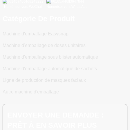
Numériser vers WeChat
Numériser vers WhatsApp
Catégorie De Produit
Machine d'emballage Easysnap
Machine d'emballage de doses unitaires
Machine d'emballage sous blister automatique
Machine d'emballage automatique de sachets
Ligne de production de masques faciaux
Autre machine d'emballage
ENVOYER UNE DEMANDE :
PRÊT À EN SAVOIR PLUS