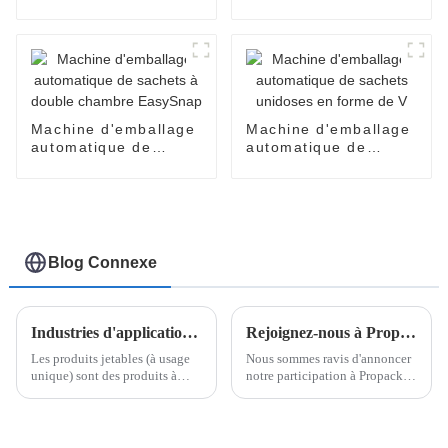
en sachets Easy
produits cosmétiques
Snap
pour crèmes pour le
visage, parfums,
huiles, lotions, soins
de la peau
Machine d'emballage
Machine d'emballage
automatique de
automatique de
sachets à double
sachets unidoses en
chambre EasySnap
forme de V
Blog Connexe
Industries d'application des produits jetables et comment trouver un fournisseur fiable de machines d'emballage de produits jetables
Rejoignez-nous à Propack Vietnam 2024
Les produits jetables (à usage
Nous sommes ravis d'annoncer
unique) sont des produits à
notre participation à Propack
usage unique ou de courte
Vietnam 2024, nous présentons
durée, généralement vendus en
une variété de nos machines
petits emballages. Ils sont
d'emballage les plus récentes et
largement utilisés dans de
les plus innovantes, notamment