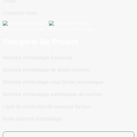
Vidéo
Contactez-nous
Numériser vers WeChat
Numériser vers WhatsApp
Catégorie De Produit
Machine d'emballage Easysnap
Machine d'emballage de doses unitaires
Machine d'emballage sous blister automatique
Machine d'emballage automatique de sachets
Ligne de production de masques faciaux
Autre machine d'emballage