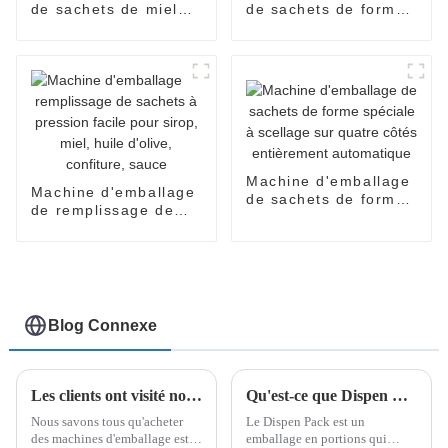
de sachets de miel
de sachets de forme
Easy Snap :
spéciale à scellage
automatique et
sur quatre côtés
efficace
entièrement
automatique
Machine d'emballage
Machine d'emballage
de sachets de forme
de remplissage de
spéciale à scellage
sachets à pression
sur quatre côtés
facile pour sirop,
entièrement
miel, huile d'olive,
automatique
confiture, sauce
Blog Connexe
Les clients ont visité notre usine pour la machine d'emballage easysnap
Qu'est-ce que Dispen Pak Pack ?
Nous savons tous qu'acheter
Le Dispen Pack est un
des machines d'emballage est
emballage en portions qui