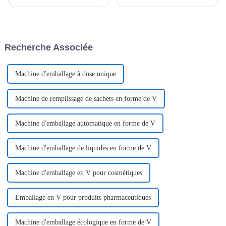
une décision très prudente.
permet de mettre facilement
Avant de prendre une
l'assaisonnement sur les
décision…
aliments d'une seule main. Le
Dispen Pack n'est pas
seulement utilisé dans la scène
Recherche Associée
culinaire mais aussi dans
d'autres scènes. Un Dispen Pack
Pak fait généralement
référence...
Machine d'emballage à dose unique
Machine de remplissage de sachets en forme de V
Machine d'emballage automatique en forme de V
Machine d'emballage de liquides en forme de V
Machine d'emballage en V pour cosmétiques
Emballage en V pour produits pharmaceutiques
Machine d'emballage écologique en forme de V