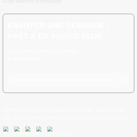
Autre machine d'emballage
ENVOYER UNE DEMANDE :
PRÊT À EN SAVOIR PLUS
Il n’y a rien de mieux que de voir
le résultat final.
Cliquez pour demander des renseignements
COPYRIGHT © 2024 SHANGHAI POEMY MACHINERY
CO., LTD.
RECHERCHE PRINCIPALE
PLAN DU SITE
MEILLEUR BLOG