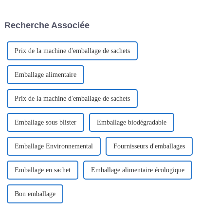
qui révolutionnent le secteur
largement utilisés dans de
est l'avènement des
nombreux secteurs. En voici
Recherche Associée
équipements de masques de
quelques exemples :
beauté avancés. Des machines
de soins du visage
automatisées…
Prix ​​de la machine d'emballage de sachets
Emballage alimentaire
Prix ​​de la machine d'emballage de sachets
Emballage sous blister
Emballage biodégradable
Emballage Environnemental
Fournisseurs d'emballages
Emballage en sachet
Emballage alimentaire écologique
Bon emballage