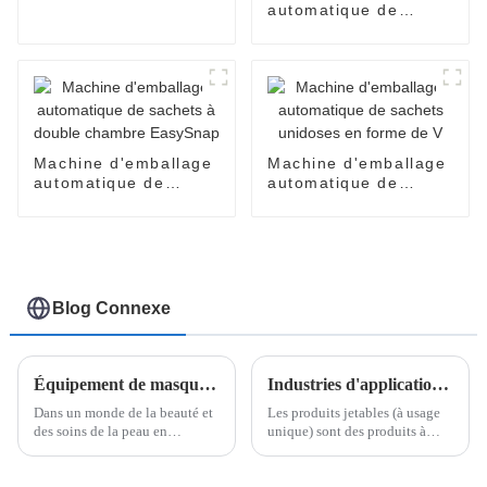
lubrifiant personnel
automatique de
en sachets Easy
produits cosmétiques
Snap
pour crèmes pour le
visage, parfums,
huiles, lotions, soins
de la peau
Machine d'emballage
Machine d'emballage
automatique de
automatique de
sachets à double
sachets unidoses en
chambre EasySnap
forme de V
Blog Connexe
Équipement de masque de beauté de Pomey Machinery
Industries d'application des produits jetables et comment trouver un fournisseur fiable de machines d'emballage de produits jetables
Dans un monde de la beauté et
Les produits jetables (à usage
des soins de la peau en
unique) sont des produits à
constante évolution,
usage unique ou de courte
l'innovation est essentielle.
durée, généralement vendus en
L'une des dernières tendances
petits emballages. Ils sont