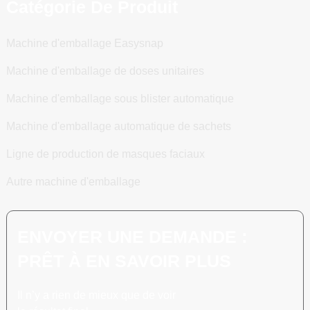
Catégorie De Produit
Machine d'emballage Easysnap
Machine d'emballage de doses unitaires
Machine d'emballage sous blister automatique
Machine d'emballage automatique de sachets
Ligne de production de masques faciaux
Autre machine d'emballage
ENVOYER UNE DEMANDE :
PRÊT À EN SAVOIR PLUS
Il n’y a rien de mieux que de voir