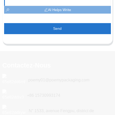
AI Helps Write
Send
Contactez-Nous
poemy01@poemypackaging.com
+86 15730993174
N° 1533, avenue Fengpu, district de