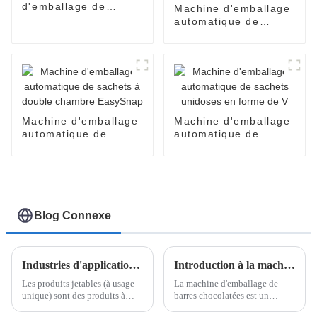
d'emballage de
Machine d'emballage
lubrifiant personnel
automatique de
en sachets Easy
produits cosmétiques
Snap
pour crèmes pour le
visage, parfums,
huiles, lotions, soins
de la peau
Machine d'emballage
Machine d'emballage
automatique de
automatique de
sachets à double
sachets unidoses en
chambre EasySnap
forme de V
Blog Connexe
Industries d'application des produits jetables et comment trouver un fournisseur fiable de machines d'emballage de produits jetables
Introduction à la machine d'emballage de boîtes de barres de chocolat
Les produits jetables (à usage
La machine d'emballage de
unique) sont des produits à
barres chocolatées est un
usage unique ou de courte
système sophistiqué conçu