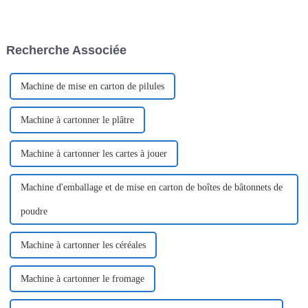
durée, généralement vendus en
pour simplifier le processus de
petits emballages. Ils sont
conditionnement des barres
largement utilisés dans de
chocolatées en cartons ou en
nombreux secteurs. En voici
boîtes. Utilisant une
Recherche Associée
quelques exemples :
technologie de pointe, cette
machine…
Machine de mise en carton de pilules
Machine à cartonner le plâtre
Machine à cartonner les cartes à jouer
Machine d'emballage et de mise en carton de boîtes de bâtonnets de
poudre
Machine à cartonner les céréales
Machine à cartonner le fromage