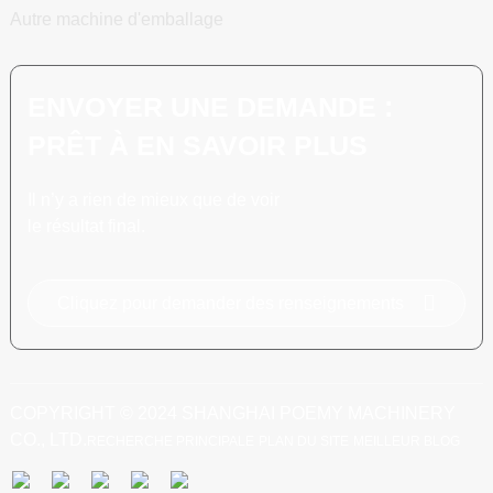
Autre machine d'emballage
ENVOYER UNE DEMANDE :
PRÊT À EN SAVOIR PLUS
Il n’y a rien de mieux que de voir
le résultat final.
Cliquez pour demander des renseignements
COPYRIGHT © 2024 SHANGHAI POEMY MACHINERY
CO., LTD.
RECHERCHE PRINCIPALE
PLAN DU SITE
MEILLEUR BLOG