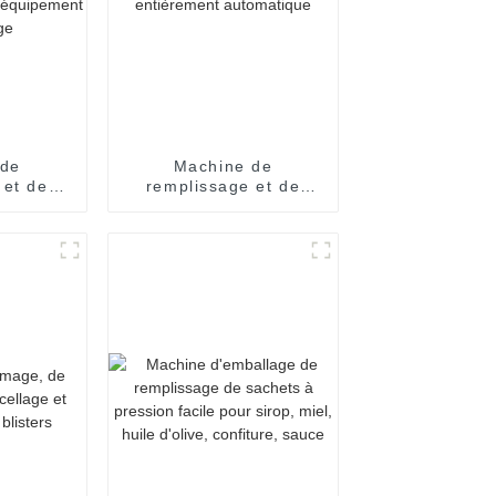
 de
Machine de
 et de
remplissage et de
 pâte
scellage de sacs
 sauce
d'essence entièrement
tchup,
automatique
ets à
ipement
age