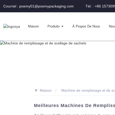
Courriel : poemy01@poemypackaging.com
Tél. : +86 15730
Maison
Produits
À Propos De Nous
Nou
>>
Maison
Machine de remplissage et de sc
Meilleures Machines De Rempliss