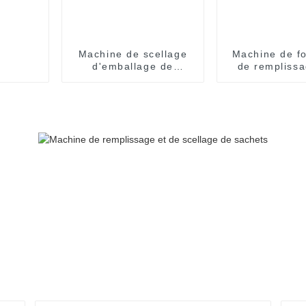
Machine de scellage
Machine de f
d'emballage de
de remplissa
remplissage de yaourt
scellage
de crème d'huile de
d'emballag
miel de confiture de
blister
sauce de dispenpak de
blister à deux
chambres