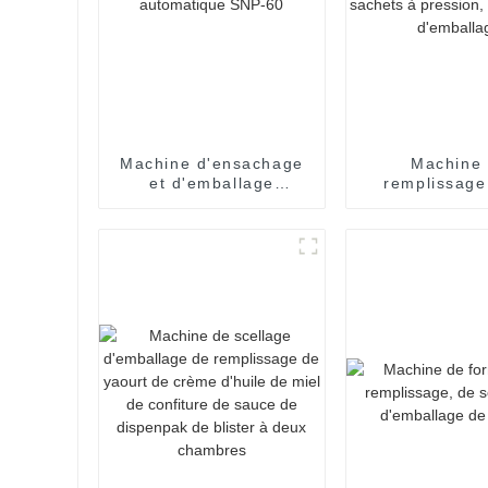
Machine d'ensachage
Machine
et d'emballage
remplissage
entièrement
scellage de
automatique SNP-60
liquide pour
piquante, ke
chili, sach
pression, équ
d'emball