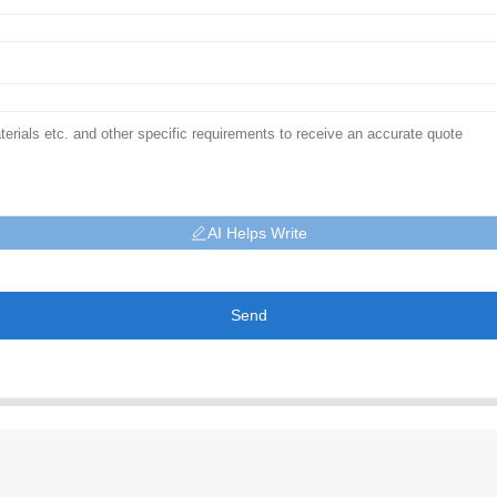
AI Helps Write
Send