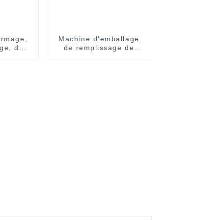
ormage,
Machine d'emballage
ge, de
de remplissage de
 et
sachets à pression
e de
facile pour sirop, miel,
s
huile d'olive, confiture,
sauce