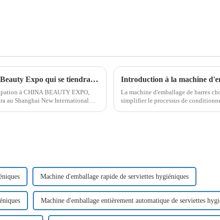
Bienvenue à tous pour participer au China Beauty Expo qui se tiendra au Shanghai New International Expo Center en Chine du 22 au 24 mai 2024
Introduction à la machine d'e
ticipation à CHINA BEAUTY EXPO,
La machine d'emballage de barres cho
ndra au Shanghai New International
simplifier le processus de conditionn
Utilisant une technologie de pointe,
éniques
Machine d'emballage rapide de serviettes hygiéniques
éniques
Machine d'emballage entièrement automatique de serviettes hygié