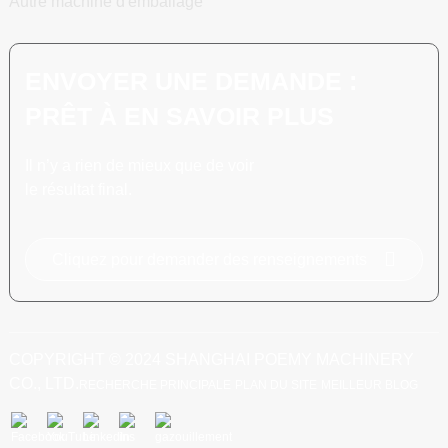
Autre machine d'emballage
ENVOYER UNE DEMANDE :
PRÊT À EN SAVOIR PLUS
Il n’y a rien de mieux que de voir
le résultat final.
Cliquez pour demander des renseignements
COPYRIGHT © 2024 SHANGHAI POEMY MACHINERY
CO., LTD.
RECHERCHE PRINCIPALE
PLAN DU SITE
MEILLEUR BLOG