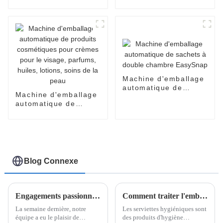
d'emballage de
lubrifiant personnel
sachets de bonbons
en sachets Easy
et de miel
Snap
entièrement
automatique
Machine d'emballage
automatique de
Machine d'emballage
sachets à double
automatique de
chambre EasySnap
produits cosmétiques
pour crèmes pour le
visage, parfums,
huiles, lotions, soins
de la peau
Blog Connexe
Engagements passionnants au salon de Kuala Lumpur : la machine d'emballage Easy Snap à l'honneur
Comment traiter l'emballage des serviettes hygiéniques ?
La semaine dernière, notre
Les serviettes hygiéniques sont
équipe a eu le plaisir de
des produits d'hygiène