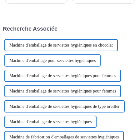
participer à un salon
essentiels pour les femmes
prestigieux à Kuala Lumpur, où
pendant leurs règles. Leur
elle a présenté nos solutions
procédé de fabrication allie
d'emballage innovantes.
technologie, hygiène et design
L'événement a rencontré un
ergonomique pour offrir aux
Recherche Associée
franc succès et a attiré un
femmes un confort optimal.
nombre important de visiteurs.
Machine d'emballage de serviettes hygiéniques en chocolat
Machine d'emballage pour serviettes hygiéniques
Machine d'emballage de serviettes hygiéniques pour femmes
Machine d'emballage de serviettes hygiéniques pour femmes
Machine d'emballage de serviettes hygiéniques de type oreiller
Machine d'emballage de serviettes hygiéniques
Machine de fabrication d'emballages de serviettes hygiéniques