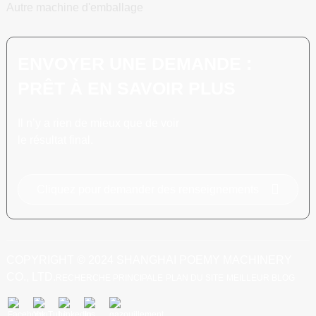
Autre machine d'emballage
ENVOYER UNE DEMANDE :
PRÊT À EN SAVOIR PLUS
Il n’y a rien de mieux que de voir
le résultat final.
Cliquez pour demander des renseignements
COPYRIGHT © 2024 SHANGHAI POEMY MACHINERY
CO., LTD.
RECHERCHE PRINCIPALE
PLAN DU SITE
MEILLEUR BLOG