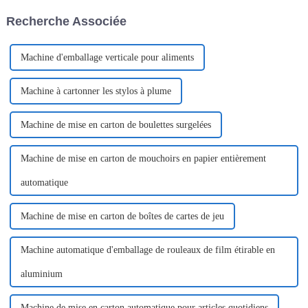
machines d'emballage et de
de sachets en forme de V ou
Recherche Associée
production. Ce salon...
machine d'emballage de
sachets à ouverture d'une seule
main...
Machine d'emballage verticale pour aliments
Machine à cartonner les stylos à plume
Machine de mise en carton de boulettes surgelées
Machine de mise en carton de mouchoirs en papier entièrement
automatique
Machine de mise en carton de boîtes de cartes de jeu
Machine automatique d'emballage de rouleaux de film étirable en
aluminium
Machine de mise en carton automatique pour articles quotidiens