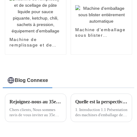
de la peau
Machine d'emballage
sous blister
Machine de
entièrement
remplissage et de
automatique
scellage de pâte
liquide pour sauce
piquante, ketchup,
chili, sachets à
pression, équipement
d'emballage
Blog Connexe
Rejoignez-nous au 35e Salon international des machines de Malaisie - Stand L17 !
Quelle est la perspective de la machine d'emballage Easy Open
Chers clients, Nous sommes
1. Introduction 1.1 Présentation
ravis de vous inviter au 35e
des machines d'emballage de
Salon international des
sachets Easysnap/en forme de
machines de Malaisie, où nous
V La machine d'emballage à
présenterons nos dernières
ouverture facile, également
innovations en matière de
appelée machine d'emballage