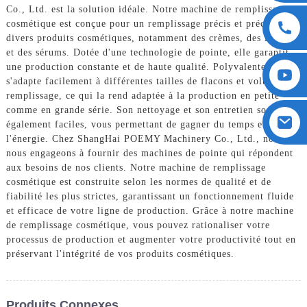
Co., Ltd. est la solution idéale. Notre machine de remplissage
cosmétique est conçue pour un remplissage précis et précis de
divers produits cosmétiques, notamment des crèmes, des lotions
et des sérums. Dotée d'une technologie de pointe, elle garantit
une production constante et de haute qualité. Polyvalente, elle
s'adapte facilement à différentes tailles de flacons et volumes de
remplissage, ce qui la rend adaptée à la production en petite
comme en grande série. Son nettoyage et son entretien sont
également faciles, vous permettant de gagner du temps et de
l'énergie. Chez ShangHai POEMY Machinery Co., Ltd., nous
nous engageons à fournir des machines de pointe qui répondent
aux besoins de nos clients. Notre machine de remplissage
cosmétique est construite selon les normes de qualité et de
fiabilité les plus strictes, garantissant un fonctionnement fluide
et efficace de votre ligne de production. Grâce à notre machine
de remplissage cosmétique, vous pouvez rationaliser votre
processus de production et augmenter votre productivité tout en
préservant l'intégrité de vos produits cosmétiques.
Produits Connexes