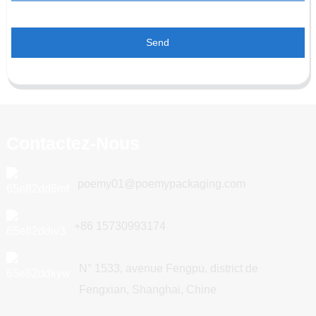
Send
Contactez-Nous
poemy01@poemypackaging.com
+86 15730993174
N° 1533, avenue Fengpu, district de
Fengxian, Shanghai, Chine