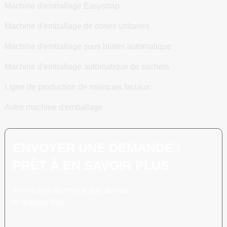
Machine d'emballage Easysnap
Machine d'emballage de doses unitaires
Machine d'emballage sous blister automatique
Machine d'emballage automatique de sachets
Ligne de production de masques faciaux
Autre machine d'emballage
ENVOYER UNE DEMANDE :
PRÊT À EN SAVOIR PLUS
Il n’y a rien de mieux que de voir
le résultat final.