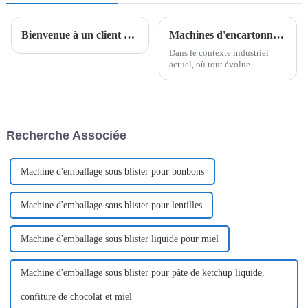
Bienvenue à un client d'Arabie saoudite pour visiter notre usine.
Machines d'encartonnage à grande vitesse de Poemy Machinery
Dans le contexte industriel
actuel, où tout évolue
rapidement, efficacité et
fiabilité sont essentielles.
Poemy Machinery, leader des
solutions d'emballage
innovantes, propose une
Recherche Associée
gamme d'encartonneuses à
grande cadence...
Machine d'emballage sous blister pour bonbons
Machine d'emballage sous blister pour lentilles
Machine d'emballage sous blister liquide pour miel
Machine d'emballage sous blister pour pâte de ketchup liquide,
confiture de chocolat et miel