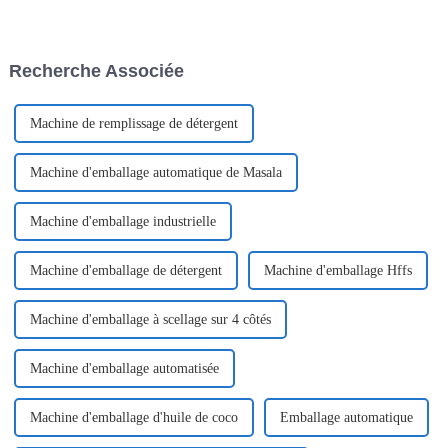
offrant une praticité et une
développé une nouvelle
accessibilité accrues. Ces
machine d'emballage, les
produits, notamment les
produits emballés par les
bouchons à ouverture facile
machines peuvent être ouverts
Recherche Associée
pour boissons, les emballages
d'une seule main...
pharmaceutiques…
Machine de remplissage de détergent
Machine d'emballage automatique de Masala
Machine d'emballage industrielle
Machine d'emballage de détergent
Machine d'emballage Hffs
Machine d'emballage à scellage sur 4 côtés
Machine d'emballage automatisée
Machine d'emballage d'huile de coco
Emballage automatique