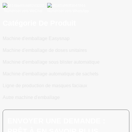
Numériser vers WeChat
Numériser vers WhatsApp
Catégorie De Produit
Machine d'emballage Easysnap
Machine d'emballage de doses unitaires
Machine d'emballage sous blister automatique
Machine d'emballage automatique de sachets
Ligne de production de masques faciaux
Autre machine d'emballage
ENVOYER UNE DEMANDE :
PRÊT À EN SAVOIR PLUS