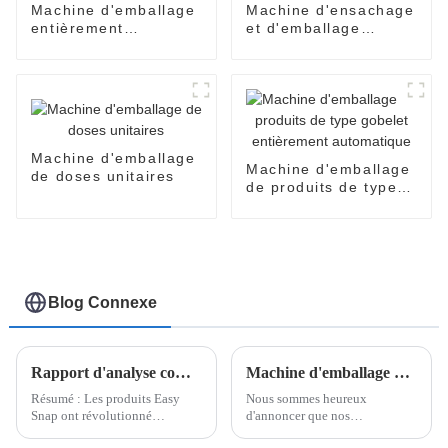
Machine d'emballage
Machine d'ensachage
entièrement
et d'emballage
automatique
entièrement
EasySnap
automatique SNP-60
Machine d'emballage
Machine d'emballage
de doses unitaires
de produits de type
gobelet entièrement
automatique
Blog Connexe
Rapport d'analyse complet sur les produits Easy Snap
Machine d'emballage Easysnap, qui est une machine d'emballage de sacs de type carte ouverte à une main
Résumé : Les produits Easy
Nous sommes heureux
Snap ont révolutionné
d'annoncer que nos
l'industrie de l'emballage en
départements R&D ont