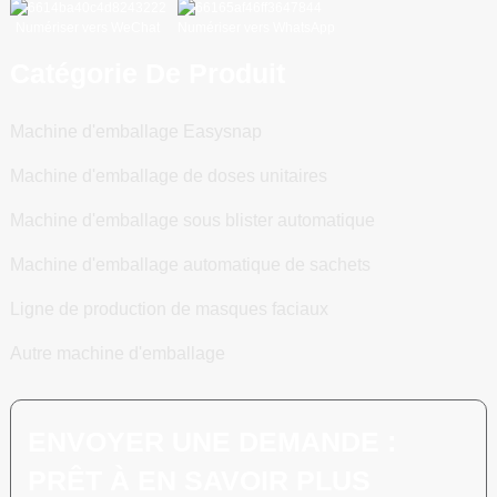
Numériser vers WeChat
Numériser vers WhatsApp
Catégorie De Produit
Machine d'emballage Easysnap
Machine d'emballage de doses unitaires
Machine d'emballage sous blister automatique
Machine d'emballage automatique de sachets
Ligne de production de masques faciaux
Autre machine d'emballage
ENVOYER UNE DEMANDE :
PRÊT À EN SAVOIR PLUS