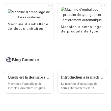
EasySnap
automatique SNP-60
Machine d'emballage
Machine d'emballage
de doses unitaires
de produits de type
gobelet entièrement
automatique
Blog Connexe
Quelle est la dernière solution d’emballage à l’heure actuelle ?
Introduction à la machine d'emballage de boîtes de barres de chocolat
Machines d'emballage de
La machine d'emballage de
sachets à ouverture unique à
barres chocolatées est un
dose unique Easysnap de
système sophistiqué conçu
Poemy Machine L'industrie de
pour simplifier le processus de
l'emballage évolue rapidement,
conditionnement des barres
poussée par la demande des
chocolatées en cartons ou en
consommateurs en matière de
boîtes. Utilisant une