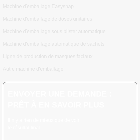
Machine d'emballage Easysnap
Machine d'emballage de doses unitaires
Machine d'emballage sous blister automatique
Machine d'emballage automatique de sachets
Ligne de production de masques faciaux
Autre machine d'emballage
ENVOYER UNE DEMANDE :
PRÊT À EN SAVOIR PLUS
Il n’y a rien de mieux que de voir
le résultat final.