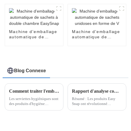
pour crèmes pour le
visage, parfums,
huiles, lotions, soins
de la peau
Machine d'emballage
Machine d'emballage
automatique de
automatique de
sachets à double
sachets unidoses en
chambre EasySnap
forme de V
Blog Connexe
Comment traiter l'emballage des serviettes hygiéniques ?
Rapport d'analyse complet sur les produits Easy Snap
Les serviettes hygiéniques sont
Résumé : Les produits Easy
des produits d'hygiène
Snap ont révolutionné
essentiels pour les femmes
l'industrie de l'emballage en
pendant leurs règles. Leur
offrant une praticité et une
procédé de fabrication allie
accessibilité accrues. Ces
technologie, hygiène et design
produits, notamment les
ergonomique pour offrir aux
bouchons à ouverture facile