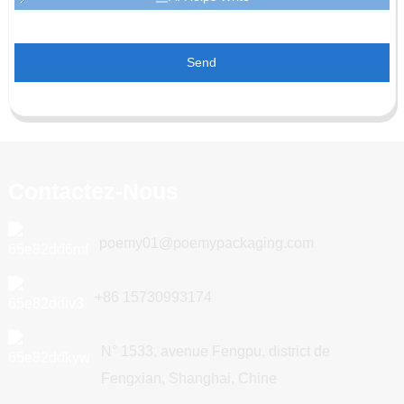
Send
Contactez-Nous
poemy01@poemypackaging.com
+86 15730993174
N° 1533, avenue Fengpu, district de
Fengxian, Shanghai, Chine