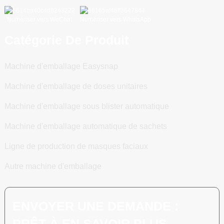
Numériser vers WeChat
Numériser vers WhatsApp
Catégorie De Produit
Machine d'emballage Easysnap
Machine d'emballage de doses unitaires
Machine d'emballage sous blister automatique
Machine d'emballage automatique de sachets
Ligne de production de masques faciaux
Autre machine d'emballage
ENVOYER UNE DEMANDE :
PRÊT À EN SAVOIR PLUS