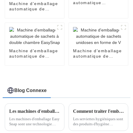
automatique
Machine d'emballage
EasySnap pour sauce
automatique de
au miel et à l'huile de
produits cosmétiques
coco
pour crèmes pour le
visage, parfums,
huiles, lotions, soins
de la peau
Machine d'emballage
Machine d'emballage
automatique de
automatique de
sachets à double
sachets unidoses en
chambre EasySnap
forme de V
Blog Connexe
Les machines d'emballage Easy Snap peuvent être utilisées pour emballer quels produits ?
Comment traiter l'emballage des serviettes hygiéniques ?
Les machines d'emballage Easy
Les serviettes hygiéniques sont
Snap sont une technologie
des produits d'hygiène
innovante conçue pour créer
essentiels pour les femmes