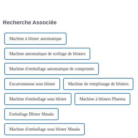
des emballages à usage unique
pendant leurs règles. Leur
faciles à ouvrir, garantissant
procédé de fabrication allie
praticité et hygiène pour les
technologie, hygiène et design
consommateurs. Nous
ergonomique pour offrir aux
Recherche Associée
explorons ci-dessous les
femmes un confort optimal.
différentes…
Machine à blister automatique
Machine automatique de scellage de blisters
Machine d'emballage automatique de comprimés
Encartonneuse sous blister
Machine de remplissage de blisters
Machine d'emballage sous blister
Machine à blisters Pharma
Emballage Blister Masala
Machine d'emballage sous blister Masala