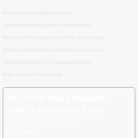
Machine d'emballage Easysnap
Machine d'emballage de doses unitaires
Machine d'emballage sous blister automatique
Machine d'emballage automatique de sachets
Ligne de production de masques faciaux
Autre machine d'emballage
ENVOYER UNE DEMANDE :
PRÊT À EN SAVOIR PLUS
Il n’y a rien de mieux que de voir
le résultat final.