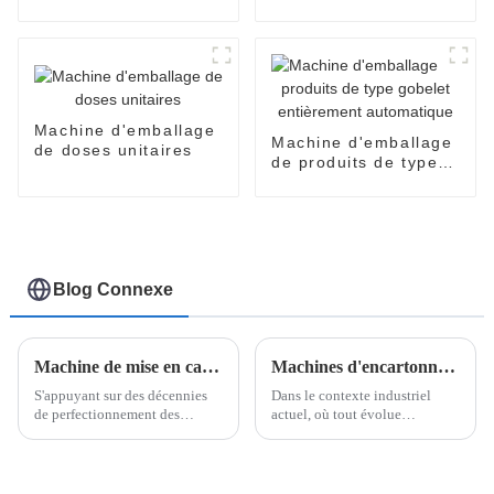
automatique
entièrement
EasySnap
automatique SNP-60
Machine d'emballage
Machine d'emballage
de doses unitaires
de produits de type
gobelet entièrement
automatique
Blog Connexe
Machine de mise en carton entièrement automatique à grande vitesse
Machines d'encartonnage à grande vitesse de Poemy Machinery
S'appuyant sur des décennies
Dans le contexte industriel
de perfectionnement des
actuel, où tout évolue
technologies existantes
rapidement, efficacité et
pertinentes pour la nouvelle
fiabilité sont essentielles.
gamme, cette annonce
Poemy Machinery, leader des
intervient en réponse à la
solutions d'emballage