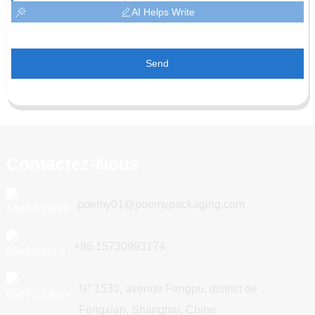
AI Helps Write
Send
Contactez-Nous
poemy01@poemypackaging.com
+86 15730993174
N° 1533, avenue Fengpu, district de
Fengxian, Shanghai, Chine