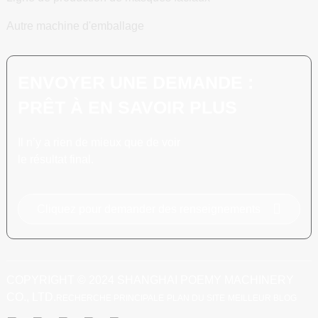
Autre machine d'emballage
ENVOYER UNE DEMANDE :
PRÊT À EN SAVOIR PLUS
Il n’y a rien de mieux que de voir
le résultat final.
Cliquez pour demander des renseignements
COPYRIGHT © 2024 SHANGHAI POEMY MACHINERY
CO., LTD.
RECHERCHE PRINCIPALE
PLAN DU SITE
MEILLEUR BLOG