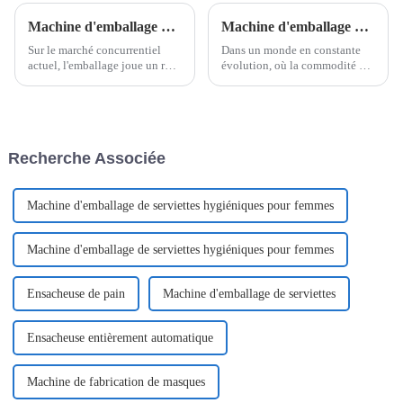
Machine d'emballage de doses unitaires à ouverture d'une seule main
Machine d'emballage de sachets en forme de V de Shanghai Pomey Machinery
Sur le marché concurrentiel
Dans un monde en constante
actuel, l'emballage joue un rôle
évolution, où la commodité et
crucial dans l'attrait des
l'efficacité influencent les
produits, leur conservation et la
choix des consommateurs, les
satisfaction client. Shanghai
solutions d'emballage
Pomey Machinery est à la
innovantes sont à la pointe des
pointe de ce secteur et
systèmes modernes de
Recherche Associée
propose…
distribution de produits. Le
sachet en V...
Machine d'emballage de serviettes hygiéniques pour femmes
Machine d'emballage de serviettes hygiéniques pour femmes
Ensacheuse de pain
Machine d'emballage de serviettes
Ensacheuse entièrement automatique
Machine de fabrication de masques