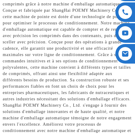
comprimés grâce à notre machine d'emballage automatique.
Conçue et fabriquée par ShangHai POEMY Machinery Co., Ltd.,
cette machine de pointe est dotée d'une technologie de pointe
pour optimiser le processus de conditionnement. Notre machine
d'emballage automatique est capable de compter et de remplir
avec précision les comprimés dans des contenants, puis de les
sceller avec précision. Conçue pour des opérations à grande
cadence, elle garantit une productivité et une efficacité
maximales sur votre ligne de conditionnement. Grâce à ses
commandes intuitives et à ses options de conditionnement
polyvalentes, cette machine convient à différents types et tailles
de comprimés, offrant ainsi une flexibilité adaptée aux
différents besoins de production. Sa construction robuste et ses
performances fiables en font un choix de choix pour les
entreprises pharmaceutiques, les fabricants de nutraceutiques et
autres industries nécessitant des solutions d'emballage efficaces.
ShangHai POEMY Machinery Co., Ltd. s'engage à fournir des
solutions d'emballage innovantes et de haute qualité, et notre
machine d'emballage automatique témoigne de notre engagement
envers l'excellence. Améliorez votre processus de
conditionnement avec notre machine d'emballage automatique et